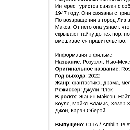
Интерес туристов связан с со
1947 году. Они связаны с пр
По возвращении в город Лиз 
Макса. От него она узнаёт, ч
скрывают тайну до тех пор, пок
вмешивается правительство.
Информация о фильме
Название
: Розуэлл, Нью-Мек
Оригинальное название
: Ro
Год выхода
: 2022
Жанр
: фантастика, драма, м
Режиссер
: Джули Плек
В ролях
: Жанин Мэйсон, Нэйт
Коулс, Майкл Вламис, Хезер Х
Джон, Каран Оберой
Выпущено
: США / Amblin Tele