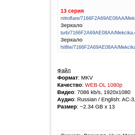
13 серия
nitroflare/7166F2A69AE08AA/Mek
Зеркало
turb/7166F2A69AE08AA/Mekcika.
Зеркало
hitfile/7166F2A69AE08AA/Mekcik
Файл
Формат
: MKV
Качество
:
WEB-DL 1080p
Видео
: 7086 kb/s, 1920x1080
Аудио
: Russian / English: AC-3
Размер
: ~2.34 GB x 13