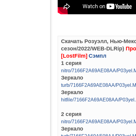
Скачать Розуэлл, Нью-Мекси
сезон/2022/WEB-DLRip)
Про
[LostFilm]
Сэмпл
1 серия
nitro/7166F2A69AE08AA/P03yel.M
Зеркало
turb/7166F2A69AE08AA/P03yel.M
Зеркало
hitfile/7166F2A69AE08AA/P03yel
2 серия
nitro/7166F2A69AE08AA/P03yel.M
Зеркало