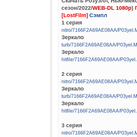
Скачать Розуэлл, Нью-Мекси
сезон/2022/
WEB-DL 1080p
)
[LostFilm]
Сэмпл
1 серия
nitro/7166F2A69AE08AA/P03yel.
Зеркало
turb/7166F2A69AE08AA/P03yel.M
Зеркало
hitfile/7166F2A69AE08AA/P03yel
2 серия
nitro/7166F2A69AE08AA/P03yel.
Зеркало
turb/7166F2A69AE08AA/P03yel.M
Зеркало
hitfile/7166F2A69AE08AA/P03yel
3 серия
nitro/7166F2A69AE08AA/P03yel.