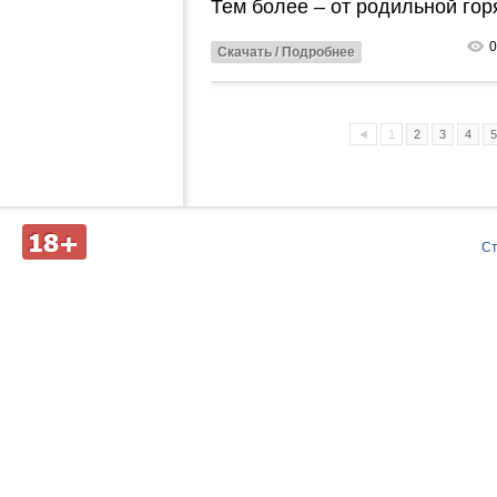
Тем более – от родильной гор
0
Скачать / Подробнее
◄
1
2
3
4
5
Д
С