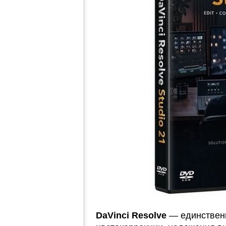
DaVinci Resolve
— единственн