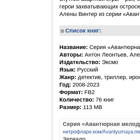
герои захватывающих острос
Алены Винтер из серии «Ава
Список книг:
Название:
Серия «Авантюрна
Авторы:
Антон Леонтьев, Але
Издательство:
Эксмо
Язык:
Русский
Жанр:
детектив, триллер, иро
Год:
2008-2023
Формат:
FB2
Количество:
76 книг
Размер:
113 MB
Серия «Авантюрная мелодр
нитрофларе.ком/Avantyurnaya.mel
Зеркало