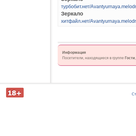
турбобит.нет/Avantyurnaya.melodr
Зеркало
хитфайл.нет/Avantyurnaya.melodr
Информация
Посетители, находящиеся в группе
Гости
Д
С