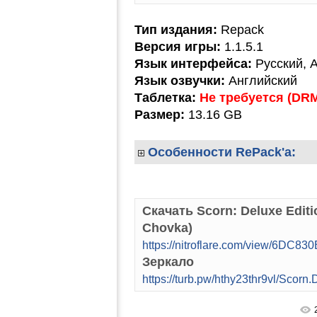
Тип издания:
Repack
Версия игры:
1.1.5.1
Язык интерфейса:
Русский, 
Язык озвучки:
Английский
Таблетка:
Не требуется (DR
Размер:
13.16 GB
Особенности RePack'а:
Скачать Scorn: Deluxe Edit
Chovka)
https://nitroflare.com/view/6DC8
Зеркало
https://turb.pw/hthy23thr9vl/Scor