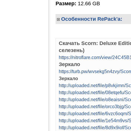
Размер:
12.66 GB
Особенности RePack'а:
Скачать Scorn: Deluxe Edit
селезень)
https://nitroflare.com/view/24C4
Зеркало
https://turb.pw/wvsekg5n4zvy/Scor
Зеркало
http://uploaded.net/file/p8vkjimn/
http://uploaded.net/file/08etqefu/
http://uploaded.net/file/o8eaisni/
http://uploaded.net/file/orco3bjg/
http://uploaded.net/file/6vzc6oqm
http://uploaded.net/file/1e54m9vs
http://uploaded.net/file/8d9x9iof/