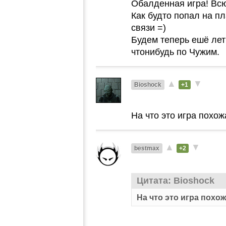
Обалденная игра! Всю
Как будто попал на п
связи =)
Будем теперь ешё лет 
чтонибудь по Чужим.
▲
▼
Bioshock
+1
На что это игра похож
▲
▼
bestmax
+2
Цитата: Bioshock
На что это игра похо