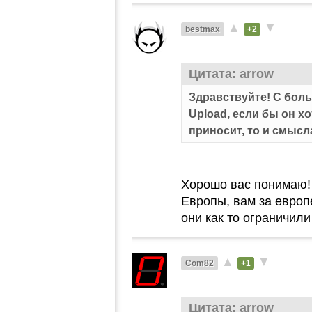
▲
▼
bestmax
+2
Цитата: arrow
Здравствуйте! С бол
Upload, если бы он хо
приносит, то и смысл
Хорошо вас понимаю! 
Европы, вам за европ
они как то ограничил
▲
▼
Com82
+1
Цитата: arrow