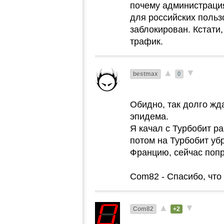
почему администрация 
для российских пользо
заблокирован. Кстати,
трафик.
▲
▼
bestmax
0
Обидно, так долго жда
эпидема.
Я качал с Турбобит р
потом на Турбобит уб
Францию, сейчас попр
Com82 - Спасибо, что
▲
▼
Com82
+2