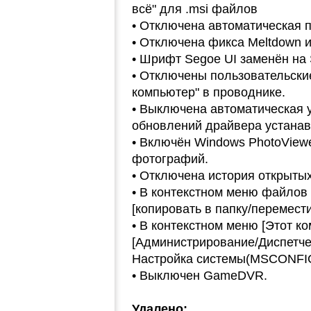
всё" для .msi файлов
• Отключена автоматическая 
• Отключена фикса Meltdown и
• Шрифт Segoe UI заменён на
• Отключены пользовательски
компьютер" в проводнике.
• Выключена автоматическая у
обновлений драйвера устанав
• Включён Windows PhotoView
фотографий.
• Отключена история открытых
• В контекстном меню файлов 
[копировать в папку/перемести
• В контекстном меню [Этот к
[Администрирование/Диспетче
Настройка системы(MSCONFI
• Выключен GameDVR.
Удалено: