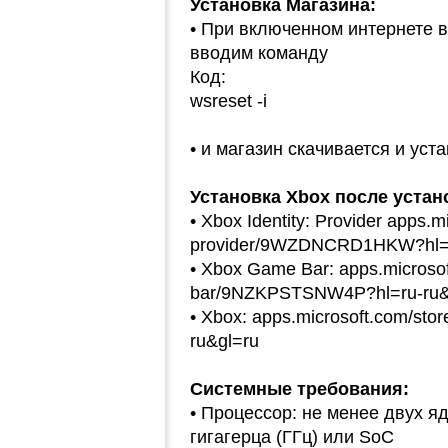
Установка Магазина:
• При включенном интернете в
вводим команду
Код:
wsreset -i
• и магазин скачивается и уст
Установка Xbox после устан
• Xbox Identity: Provider apps.mi
provider/9WZDNCRD1HKW?hl=r
• Xbox Game Bar: apps.microsof
bar/9NZKPSTSNW4P?hl=ru-ru&
• Xbox: apps.microsoft.com/st
ru&gl=ru
Системные требования:
• Процессор: не менее двух яд
гигагерца (ГГц) или SoC