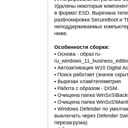
Удалены некоторые компоненты
в формат ESD. Вырезана теле
разблокировка SecureBoot и T
неподдерживаемых компьютера
ниже.
Особенности сборки:
• Основа - образ ru-
ru_windows_11_business_editi
• Автоактивация W10 Digital Act
• Поиск работает (значок скрыт
• Вырезан хлам\телеметрия
• Работа с образом - DISM.
• Очищена папка WinSxS\Back
• Очищена папка WinSxS\Mani
• Windows Defender по умолч
выключать через Defender Swit
перезагрузка)