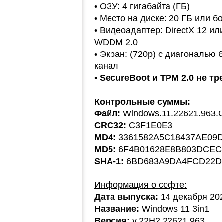
• ОЗУ: 4 гигабайта (ГБ)
• Место на диске: 20 ГБ или 
• Видеоадаптер: DirectX 12 и
WDDM 2.0
• Экран: (720p) с диагональю 
канал
•
SecureBoot и TPM 2.0 не тр
Контрольные суммы:
Файл:
Windows.11.22621.963
CRC32:
C3F1E0E3
MD4:
3361582A5C18437AE09
MD5:
6F4B01628E8B803DCEC
SHA-1:
6BD683A9DA4FCD22D
Информация о софте:
Дата выпуска:
14 декабря 20
Название:
Windows 11 3in1
Версия:
v.22H2.22621.963