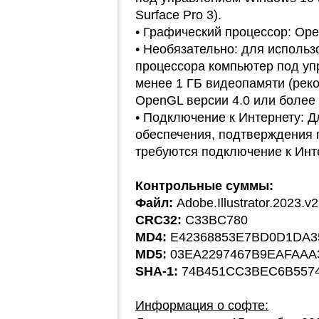
Surface Pro 3).
• Графический процессор: Ope
• Необязательно: для исполь
процессора компьютер под уп
менее 1 ГБ видеопамяти (реко
OpenGL версии 4.0 или более
• Подключение к Интернету: 
обеспечения, подтверждения 
требуются подключение к Инте
Контрольные суммы:
Файл:
Adobe.Illustrator.2023
CRC32:
C33BC780
MD4:
E42368853E7BD0D1DA3
MD5:
03EA2297467B9EAFAAA
SHA-1:
74B451CC3BEC6B557
Информация о софте: