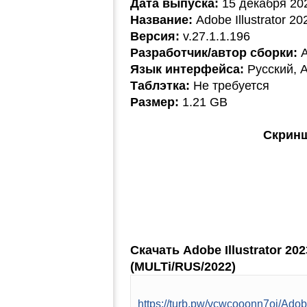
Дата выпуска:
15 декабря 20
Название:
Adobe Illustrator 2
Версия:
v.27.1.1.196
Разработчик/автор сборки:
A
Язык интерфейса:
Русский, А
Таблэтка:
Не требуется
Размер:
1.21 GB
Скринш
Скачать Adobe Illustrator 20
(MULTi/RUS/2022)
https://turb.pw/vcwcooonn7oj/Ado