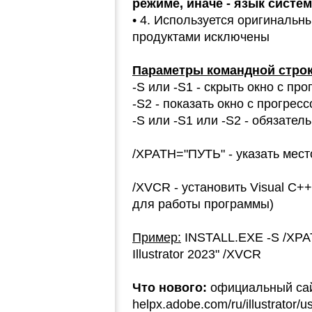
режиме, иначе - язык систе
• 4. Используется оригинальн
продуктами исключены
Параметры командной строк
-S или -S1 - скрыть окно с п
-S2 - показать окно с прогре
-S или -S1 или -S2 - обязате
/XPATH="ПУТЬ" - указать мест
/XVCR - установить Visual C++
для работы программы)
Пример:
INSTALL.EXE -S /XPAT
Illustrator 2023" /XVCR
Что нового:
официальный са
helpx.adobe.com/ru/illustrator/