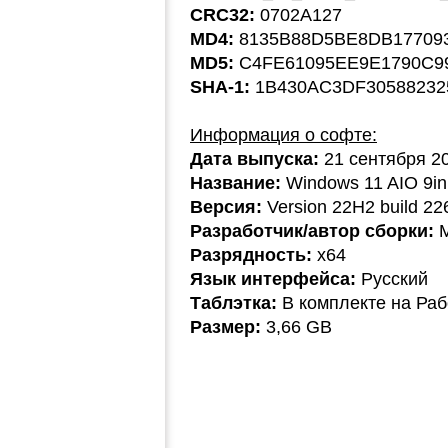
CRC32:
0702A127
MD4:
8135B88D5BE8DB17709
MD5:
C4FE61095EE9E1790C9
SHA-1:
1B430AC3DF3058823
Информация о софте:
Дата выпуска:
21 сентября 2
Название:
Windows 11 AIO 9in
Версия:
Version 22H2 build 226
Разработчик/автор сборки:
M
Разрядность:
x64
Язык интерфейса:
Русский
Таблэтка:
В комплекте на Раб
Размер:
3,66 GB