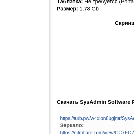
Таблэтка:
Не требуется (Porta
Размер:
1.78 Gb
Скринш
Скачать SysAdmin Software Po
https://turb.pw/w4xlon8ugjmr/Sy
Зеркало:
https://nitroflare.com/view/CC