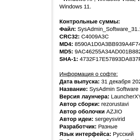
Windows 11.
Контрольные суммы:
Файл:
SysAdmin_Software_31.
CRC32:
C4009A3C
MD4:
8590A1D0A3BB939A4F7
MD5:
9AC46255A34AD001B88
SHA-1:
4732F17E57893DA837
Информация о софте:
Дата выпуска:
31 декабря 20
Название:
SysAdmin Software 
Версия лаунчера:
LauncherX
Автор сборки:
rezorustavi
Автор оболочки
AZJIO
Автор идеи:
sergeysvirid
Разработчик:
Разные
Язык интерфейса:
Русский