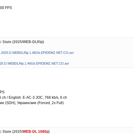
.000 FPS
c State (2025/WEB-DLRip)
at.2025.D.WEBDLRip.1.46Gb.EPIDEMZ.NET.CO.avi
2025.D.WEBDLRip.1.46Gb.EPIDEMZ.NET.CO.avi
FPS
6 ch / English: E-AC-3 JOC, 768 kb/s, 6 ch
кие (SDH), Украинские (Forced, 2x Full)
 State (2025/
WEB-DL 1080p
)