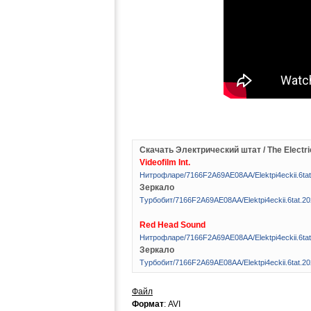
Скачать Электрический штат / The Electri
Videofilm Int.
Hитpoфлape/7166F2A69AE08AA/Elektpi4eckii.6t
Зеркало
Tуpбoбит/7166F2A69AE08AA/Elektpi4eckii.6tat.
Red Head Sound
Hитpoфлape/7166F2A69AE08AA/Elektpi4eckii.6t
Зеркало
Tуpбoбит/7166F2A69AE08AA/Elektpi4eckii.6tat
Файл
Формат
: AVI