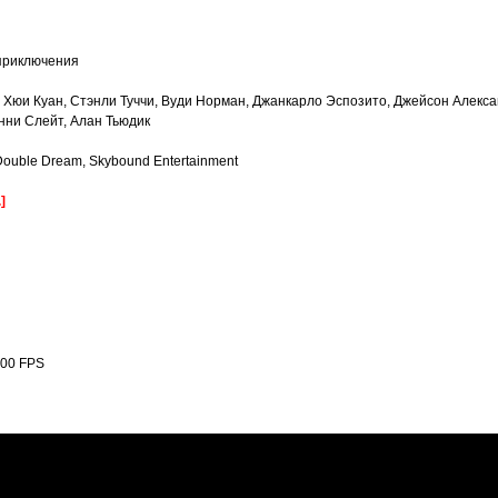
 приключения
е Хюи Куан, Стэнли Туччи, Вуди Норман, Джанкарло Эспозито, Джейсон Алекс
нни Слейт, Алан Тьюдик
Double Dream, Skybound Entertainment
]
.000 FPS