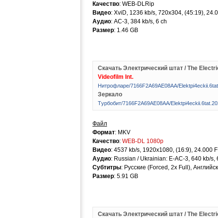
Качество
: WEB-DLRip
Видео
: XviD, 1236 kb/s, 720x304, (45:19), 24
Аудио
: AC-3, 384 kb/s, 6 ch
Размер
: 1.46 GB
Скачать Электрический штат / The Electri
Videofilm Int.
Hитpoфлape/7166F2A69AE08AA/Elektpi4eckii.6t
Зеркало
Tуpбoбит/7166F2A69AE08AA/Elektpi4eckii.6tat.
Файл
Формат
: MKV
Качество
:
WEB-DL 1080p
Видео
: 4537 kb/s, 1920x1080, (16:9), 24.000 
Аудио
: Russian / Ukrainian: E-AC-3, 640 kb/s, 
Субтитры
: Русские (Forced, 2x Full), Английс
Размер
: 5.91 GB
Скачать Электрический штат / The Electric