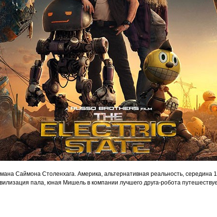
ана Саймона Столенхага. Америка, альтернативная реальность, середина 199
цивилизация пала, юная Мишель в компании лучшего друга-робота путешествуе