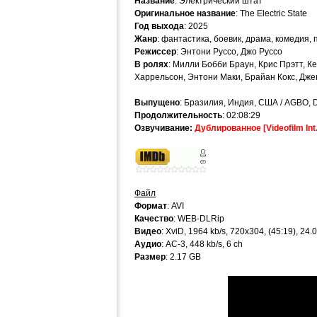
Название
: Электрический штат
Оригинальное название
: The Electric State
Год выхода
: 2025
Жанр
: фантастика, боевик, драма, комедия,
Режиссер
: Энтони Руссо, Джо Руссо
В ролях
: Милли Бобби Браун, Крис Прэтт, К
Харрельсон, Энтони Маки, Брайан Кокс, Дже
Выпущено
: Бразилия, Индия, США / AGBO, 
Продолжительность
: 02:08:29
Озвучивание:
Дублированное [Videofilm Int.
Файл
Формат
: AVI
Качество
: WEB-DLRip
Видео
: XviD, 1964 kb/s, 720x304, (45:19), 24
Аудио
: AC-3, 448 kb/s, 6 ch
Размер
: 2.17 GB