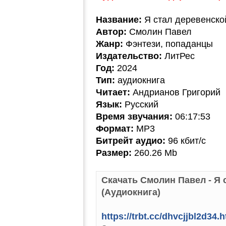
Название:
Я стал деревенско
Автор:
Смолин Павел
Жанр:
Фэнтези, попаданцы
Издательство:
ЛитРес
Год:
2024
Тип:
аудиокнига
Читает:
Андрианов Григорий
Язык:
Русский
Время звучания:
06:17:53
Формат:
MP3
Битрейт аудио:
96 кбит/c
Размер:
260.26 Mb
Скачать Смолин Павел - Я 
(Аудиокнига)
https://trbt.cc/dhvcjjbl2d34.