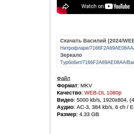
Скачать Василий (2024/WE
Hитpoфлape/7166F2A69AE08AA/B
Зеркало
Tуpбoбит/7166F2A69AE08AA/Bac
Файл
Формат
: MKV
Качество
:
WEB-DL 1080p
Видео
: 5000 kb/s, 1920x804, (
Аудио
: AC-3, 384 kb/s, 6 ch / 
Размер
: 4.33 GB