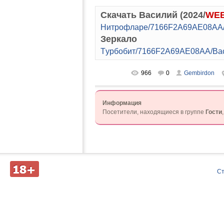
Скачать Василий (2024/
WEB
Hитpoфлape/7166F2A69AE08AA/B
Зеркало
Tуpбoбит/7166F2A69AE08AA/Bac
966
0
Gembirdon
Информация
Посетители, находящиеся в группе
Гости
Д
С