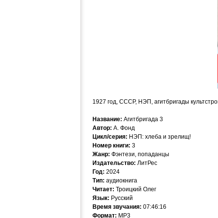
1927 год, СССР, НЭП, агитбригады культстр
Название:
Агитбригада 3
Автор:
А. Фонд
Цикл/серия:
НЭП: хлеба и зрелищ!
Номер книги:
3
Жанр:
Фэнтези, попаданцы
Издательство:
ЛитРес
Год:
2024
Тип:
аудиокнига
Читает:
Троицкий Олег
Язык:
Русский
Время звучания:
07:46:16
Формат:
MP3