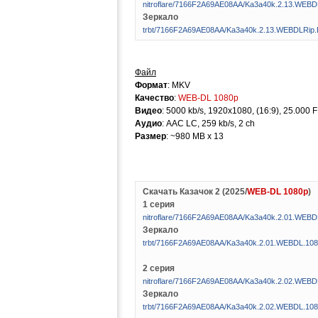
nitroflare/7166F2A69AE08AA/Ka3a40k.2.13.WEB
Зеркало
trbt/7166F2A69AE08AA/Ka3a40k.2.13.WEBDLRip
Файл
Формат
: MKV
Качество
:
WEB-DL 1080p
Видео
: 5000 kb/s, 1920x1080, (16:9), 25.000 
Аудио
: AAC LC, 259 kb/s, 2 ch
Размер
: ~980 MB x 13
Скачать Казачок 2 (2025/
WEB-DL 1080p
)
1 серия
nitroflare/7166F2A69AE08AA/Ka3a40k.2.01.WE
Зеркало
trbt/7166F2A69AE08AA/Ka3a40k.2.01.WEBDL.1
2 серия
nitroflare/7166F2A69AE08AA/Ka3a40k.2.02.WE
Зеркало
trbt/7166F2A69AE08AA/Ka3a40k.2.02.WEBDL.1