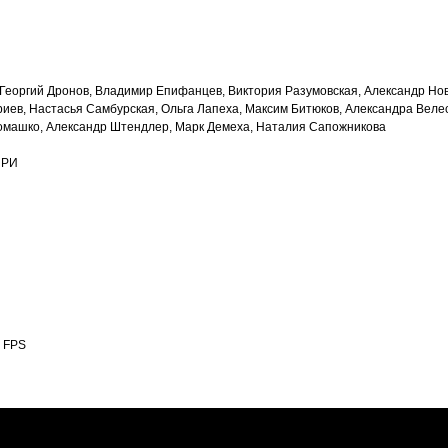
о, Георгий Дронов, Владимир Епифанцев, Виктория Разумовская, Александр Н
иев, Настасья Самбурская, Ольга Лапеха, Максим Битюков, Александра Веле
ромашко, Александр Штендлер, Марк Демеха, Наталия Сапожникова
ИРИ
0 FPS