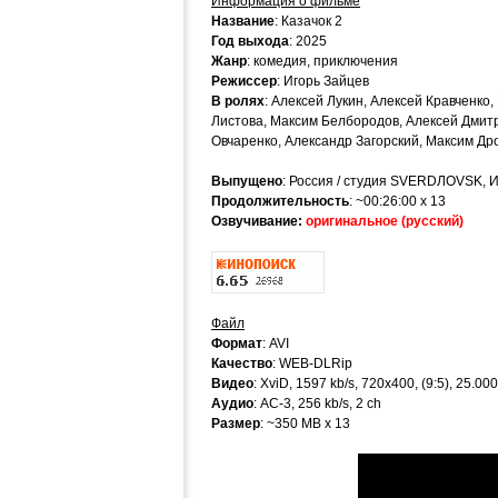
Информация о фильме
Название
: Казачок 2
Год выхода
: 2025
Жанр
: комедия, приключения
Режиссер
: Игорь Зайцев
В ролях
: Алексей Лукин, Алексей Кравченк
Листова, Максим Белбородов, Алексей Дмитр
Овчаренко, Александр Загорский, Максим Д
Выпущено
: Россия / студия SVERDЛOVSK, 
Продолжительность
: ~00:26:00 х 13
Озвучивание:
оригинальное (русский)
Файл
Формат
: AVI
Качество
: WEB-DLRip
Видео
: XviD, 1597 kb/s, 720x400, (9:5), 25.00
Аудио
: AC-3, 256 kb/s, 2 ch
Размер
: ~350 MB x 13