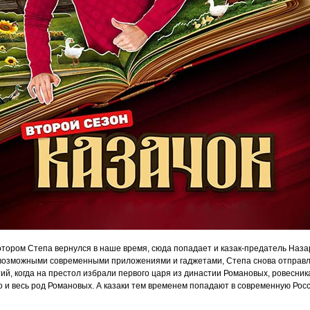
отором Степа вернулся в наше время, сюда попадает и казак-предатель Назар
возможными современными приложениями и гаджетами, Степа снова отправля
ий, когда на престол избрали первого царя из династии Романовых, ровесни
о и весь род Романовых. А казаки тем временем попадают в современную Ро