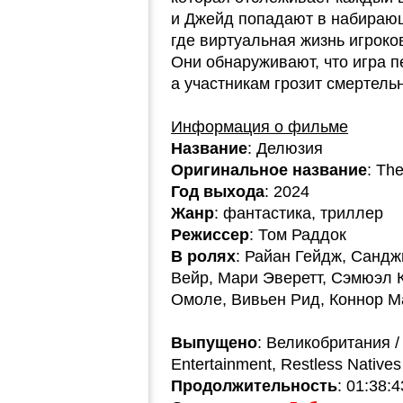
и Джейд попадают в набираю
где виртуальная жизнь игроко
Они обнаруживают, что игра п
а участникам грозит смертель
Информация о фильме
Название
: Делюзия
Оригинальное название
: Th
Год выхода
: 2024
Жанр
: фантастика, триллер
Режиссер
: Том Раддок
В ролях
: Райан Гейдж, Сандж
Вейр, Мари Эверетт, Сэмюэл 
Омоле, Вивьен Рид, Коннор М
Выпущено
: Великобритания /
Entertainment, Restless Natives
Продолжительность
: 01:38:4