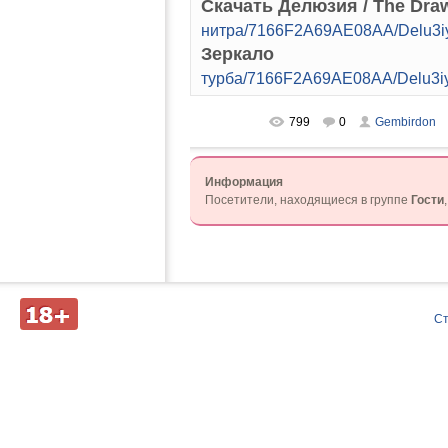
Скачать Делюзия / The Draw
нитра/7166F2A69AE08AA/Delu3i
Зеркало
турба/7166F2A69AE08AA/Delu3i
799
0
Gembirdon
Информация
Посетители, находящиеся в группе
Гости
Д
С