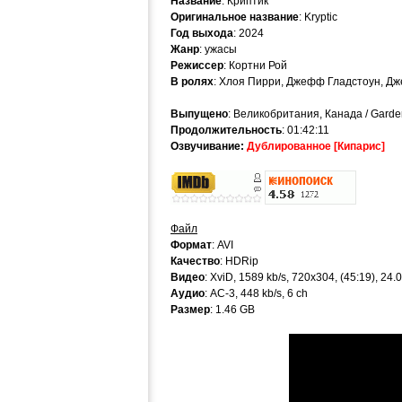
Название
: Криптик
Оригинальное название
: Kryptic
Год выхода
: 2024
Жанр
: ужасы
Режиссер
: Кортни Рой
В ролях
: Хлоя Пирри, Джефф Гладстоун, Дж
Выпущено
: Великобритания, Канада / Garde
Продолжительность
: 01:42:11
Озвучивание:
Дублированное [Кипарис]
Файл
Формат
: AVI
Качество
: HDRip
Видео
: XviD, 1589 kb/s, 720x304, (45:19), 24
Аудио
: AC-3, 448 kb/s, 6 ch
Размер
: 1.46 GB