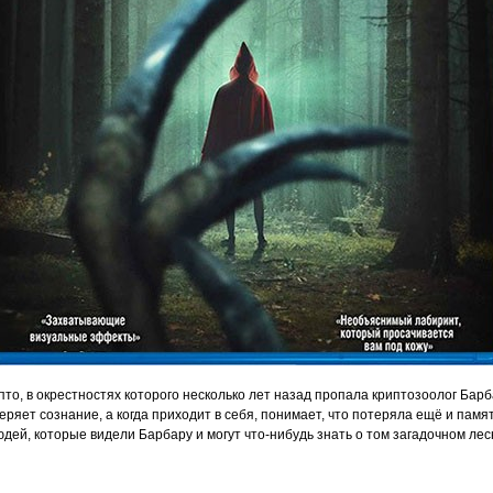
пто, в окрестностях которого несколько лет назад пропала криптозоолог Барб
еряет сознание, а когда приходит в себя, понимает, что потеряла ещё и памя
юдей, которые видели Барбару и могут что-нибудь знать о том загадочном ле