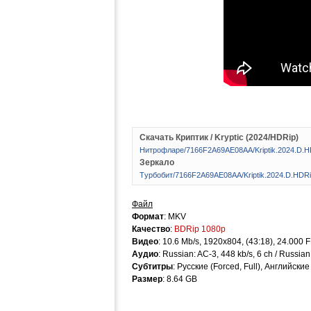
Скачать Криптик / Kryptic (2024/HDRip)
Hитpoфлape/7166F2A69AE08AA/Kriptik.2024.D.
Зеркало
Tуpбoбит/7166F2A69AE08AA/Kriptik.2024.D.HDR
Файл
Формат
: MKV
Качество
:
BDRip 1080p
Видео
: 10.6 Mb/s, 1920x804, (43:18), 24.000 
Аудио
: Russian: AC-3, 448 kb/s, 6 ch / Russian
Субтитры
: Русские (Forced, Full), Английские
Размер
: 8.64 GB