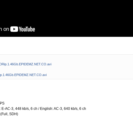
HDRip.1.46Gb.EPIDEMZ.NET.CO.avi
ip.1.46Gb.EPIDEMZ.NET.CO.avi
FPS
: E-AC-3, 448 kb/s, 6 ch / English: AC-3, 640 kb/s, 6 ch
 (Full, SDH)