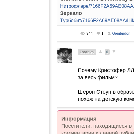
Hитpoфлape/7166F2A69AE08AA/
Зеркало
Tуpбoбит/7166F2A69AE08AA/Hi
344
1
Gembirdon
▲
▼
korablev
0
Почему Кристофер ЛЛо
за весь фильм?
Шерон Стоун в образе
похож на детскую коме
Информация
Посетители, находящиеся в
комментарии к данной публи