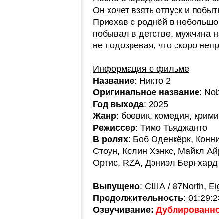
Он хочет взять отпуск и побыт
Приехав с роднёй в небольшо
побывал в детстве, мужчина 
не подозревая, что скоро непр
Информация о фильме
Название
: Никто 2
Оригинальное название
: No
Год выхода
: 2025
Жанр
: боевик, комедия, крим
Режиссер
: Тимо Тьяджанто
В ролях
: Боб Оденкёрк, Конн
Стоун, Колин Хэнкс, Майкл А
Ортис, RZA, Дэниэл Бернхард
Выпущено
: США / 87North, Ei
Продолжительность
: 01:29:2
Озвучивание:
Дублированно