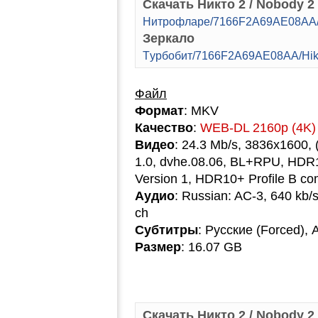
Скачать Никто 2 / Nobody 2 
Hитpoфлape/7166F2A69AE08AA/
Зеркало
Tуpбoбит/7166F2A69AE08AA/Hik
Файл
Формат
: MKV
Качество
:
WEB-DL 2160p (4K)
Видео
: 24.3 Mb/s, 3836x1600, 
1.0, dvhe.08.06, BL+RPU, HDR
Version 1, HDR10+ Profile B com
Аудио
: Russian: AC-3, 640 kb/s
ch
Субтитры
: Русские (Forced),
Размер
: 16.07 GB
Скачать Никто 2 / Nobody 2 