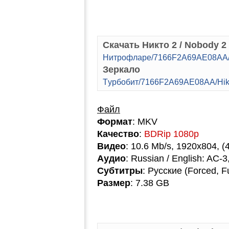
Скачать Никто 2 / Nobody 2
Hитpoфлape/7166F2A69AE08AA/H
Зеркало
Tуpбoбит/7166F2A69AE08AA/Hik
Файл
Формат
: MKV
Качество
:
BDRip 1080p
Видео
: 10.6 Mb/s, 1920x804, (
Аудио
: Russian / English: AC-3
Субтитры
: Русские (Forced, F
Размер
: 7.38 GB