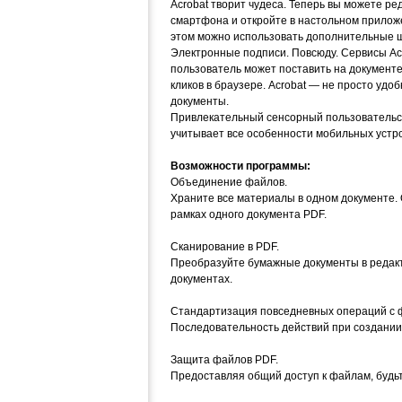
Acrobat творит чудеса. Теперь вы можете р
смартфона и откройте в настольном прилож
этом можно использовать дополнительные шр
Электронные подписи. Повсюду. Сервисы Acr
пользователь может поставить на документе
кликов в браузере. Acrobat — не просто уд
документы.
Привлекательный сенсорный пользовательск
учитывает все особенности мобильных устрой
Возможности программы:
Объединение файлов.
Храните все материалы в одном документе.
рамках одного документа PDF.
Сканирование в PDF.
Преобразуйте бумажные документы в редакт
документах.
Стандартизация повседневных операций с 
Последовательность действий при создании
Защита файлов PDF.
Предоставляя общий доступ к файлам, будь