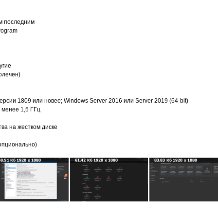
м последним
Program
угие
олечен)
 версии 1809 или новее; Windows Server 2016 или Server 2019 (64-bit)
 менее 1,5 ГГц
тва на жестком диске
опционально)