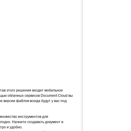
тав этого решения входит мобильное
ощью облачных сервисов Document Cloud вы
е версии файлов всегда будут у вас под
 множество инструментов для
угодно. Начните создавать документ в
тро и удобно.