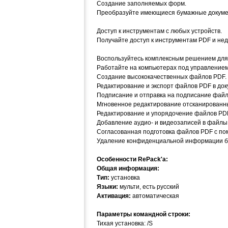
Создание заполняемых форм.
Преобразуйте имеющиеся бумажные докумен
Доступ к инструментам с любых устройств.
Получайте доступ к инструментам PDF и нед
Воспользуйтесь комплексным решением для 
Работайте на компьютерах под управлением 
Создание высококачественных файлов PDF.
Редактирование и экспорт файлов PDF в доку
Подписание и отправка на подписание файл
Мгновенное редактирование отсканированн
Редактирование и упорядочение файлов PDF
Добавление аудио- и видеозаписей в файлы
Согласованная подготовка файлов PDF с п
Удаление конфиденциальной информации бе
Особенности RePack'a:
Общая информация:
Тип:
установка
Языки:
мульти, есть русский
Активация:
автоматическая
Параметры командной строки:
Тихая установка: /S