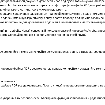
едактировать любой документ, даже если у вас под рукой только бумажная ве
ении. Acrobat на ваших глазах превратит фотографию в файл PDF, который м
ифты такого же типа, как в исходном документе.
obat для добавления электронных подписей используются в более чем милли
 подпись, имеющую юридическую силу, просто проведя пальцем по экрану сен
обное приложение для добавления подписей. Оно позволяет с легкостью отпр
ий интерфейс. Новый сенсорный пользовательский интерфейс Acrobat упро
ств. Опробуйте его, и вы не променяете его ни на какой другой.
 Объединяйте и систематизируйте документы, электронные таблицы, сообщен
ируемые файлы PDF с возможностью поиска. Копируйте и вставляйте текст д
форматом PDF.
 файлов PDF всегда одинакова. Просто следуйте пошаговым инструкциям на 
те уверены в их безопасности. Блокируйте функции копирования и редактиро