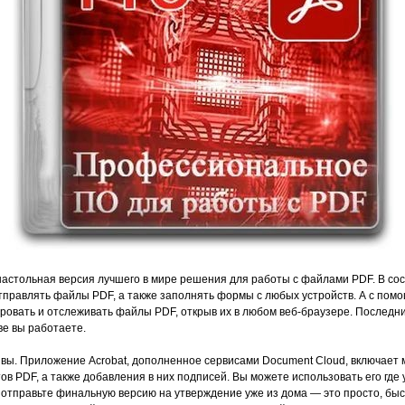
астольная версия лучшего в мире решения для работы с файлами PDF. В сос
правлять файлы PDF, а также заполнять формы с любых устройств. А с пом
ировать и отслеживать файлы PDF, открыв их в любом веб-браузере. Последни
ве вы работаете.
 вы. Приложение Acrobat, дополненное сервисами Document Cloud, включает
в PDF, а также добавления в них подписей. Вы можете использовать его где 
и отправьте финальную версию на утверждение уже из дома — это просто, быс