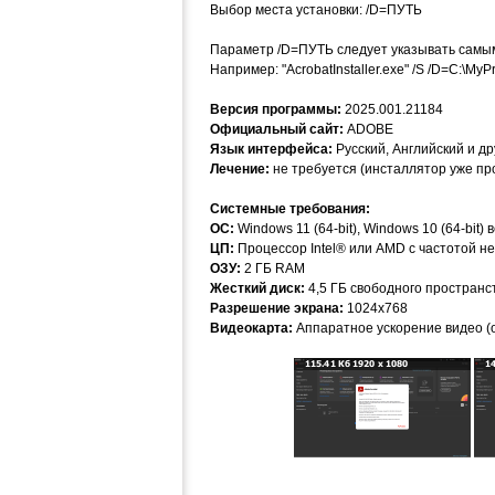
Выбор места установки: /D=ПУТЬ
Параметр /D=ПУТЬ следует указывать самы
Например: "AcrobatInstaller.exe" /S /D=C:\My
Версия программы:
2025.001.21184
Официальный сайт:
ADOBE
Язык интерфейса:
Русский, Английский и др
Лечение:
не требуется (инсталлятор уже пр
Системные требования:
ОС:
Windows 11 (64-bit), Windows 10 (64-bit)
ЦП:
Процессор Intel® или AMD с частотой не
ОЗУ:
2 ГБ RAM
Жесткий диск:
4,5 ГБ свободного пространс
Разрешение экрана:
1024x768
Видеокарта:
Аппаратное ускорение видео (