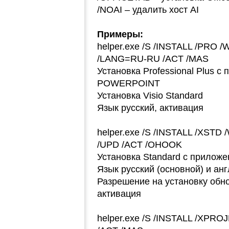
/NOAI – удалить хост AI
Примеры:
helper.exe /S /INSTALL /PR
/LANG=RU-RU /ACT /MAS
Установка Professional Plus
POWERPOINT
Установка Visio Standard
Язык русский, активация
helper.exe /S /INSTALL /XS
/UPD /ACT /OHOOK
Установка Standard с прило
Язык русский (основной) и ан
Разрешение на установку обн
активация
helper.exe /S /INSTALL /XP