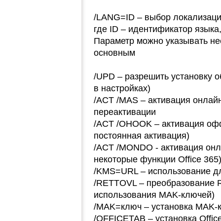
/LANG=ID – выбор локализац
где ID – идентификатор язык
Параметр можно указывать нес
основным
/UPD – разрешить установку о
в настройках)
/ACT /MAS – активация онлай
переактивации
/ACT /OHOOK – активация оф
постоянная активация)
/ACT /MONDO - активация онл
некоторые функции Office 365
/KMS=URL – использование дл
/RETTOVL – преобразование Re
использования MAK-ключей)
/MAK=ключ – установка MAK-
/OFFICETAB – установка Offic