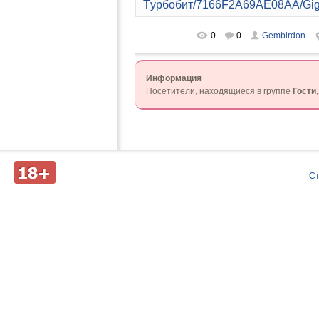
Tуpбoбит/7166F2A69AE08AA/Gig
0
0
Gembirdon
Информация
Посетители, находящиеся в группе
Гости
Д
С