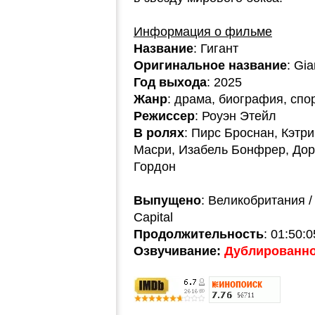
Информация о фильме
Название
: Гигант
Оригинальное название
: Gia
Год выхода
: 2025
Жанр
: драма, биография, спо
Режиссер
: Роуэн Этейл
В ролях
: Пирс Броснан, Кэтр
Масри, Изабель Бонфрер, Дор
Гордон
Выпущено
: Великобритания / 
Capital
Продолжительность
: 01:50:0
Озвучивание:
Дублированно