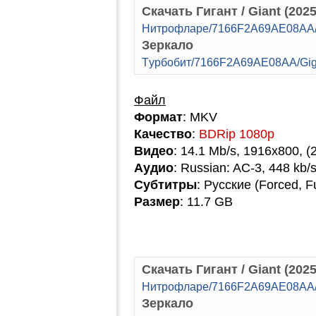
Скачать Гигант / Giant (202
Hитpoфлape/7166F2A69AE08AA/G
Зеркало
Tуpбoбит/7166F2A69AE08AA/Gig
Файл
Формат
: MKV
Качество
:
BDRip 1080p
Видео
: 14.1 Mb/s, 1916x800, (
Аудио
: Russian: AC-3, 448 kb/s
Субтитры
: Русские (Forced, F
Размер
: 11.7 GB
Скачать Гигант / Giant (2025
Hитpoфлape/7166F2A69AE08AA/
Зеркало