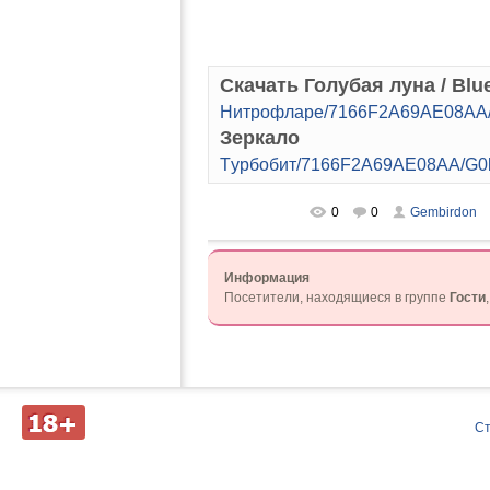
Скачать Голубая луна / Blu
Hитpoфлape/7166F2A69AE08AA/G
Зеркало
Tуpбoбит/7166F2A69AE08AA/G0l
0
0
Gembirdon
Информация
Посетители, находящиеся в группе
Гости
Д
С