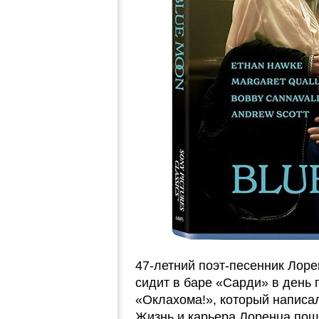
47-летний поэт-песенник Лоре
сидит в баре «Сарди» в день
«Оклахома!», который написа
Жизнь и карьера Лоренца пошл