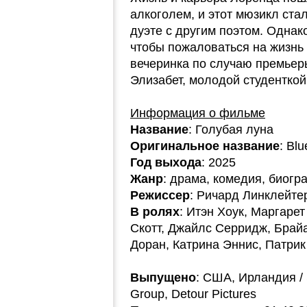
алкоголем, и этот мюзикл ста
дуэте с другим поэтом. Однако
чтобы пожаловаться на жизнь
вечеринка по случаю премьер
Элизабет, молодой студенткой
Информация о фильме
Название
: Голубая луна
Оригинальное название
: Bl
Год выхода
: 2025
Жанр
: драма, комедия, биогр
Режиссер
: Ричард Линклейте
В ролях
: Итэн Хоук, Маргаре
Скотт, Джайлс Серридж, Брай
Доран, Катрина Эннис, Патри
Выпущено
: США, Ирландия / 
Group, Detour Pictures