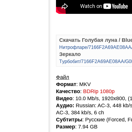
Скачать Голубая луна / Blu
Hитpoфлape/7166F2A69AE08AA/G
Зеркало
Tуpбoбит/7166F2A69AE08AA/G0l
Файл
Формат
: MKV
Качество
:
BDRip 1080p
Видео
: 10.0 Mb/s, 1920x800, (
Аудио:
Russian: AC-3, 448 kb/s,
AC-3, 384 kb/s, 6 ch
Субтитры
: Русские (Forced, F
Размер
: 7.94 GB