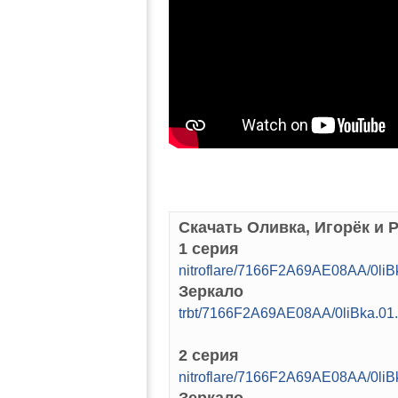
Скачать Оливка, Игорёк и 
1 серия
nitroflare/7166F2A69AE08AA/0l
Зеркало
trbt/7166F2A69AE08AA/0liBka.0
2 серия
nitroflare/7166F2A69AE08AA/0l