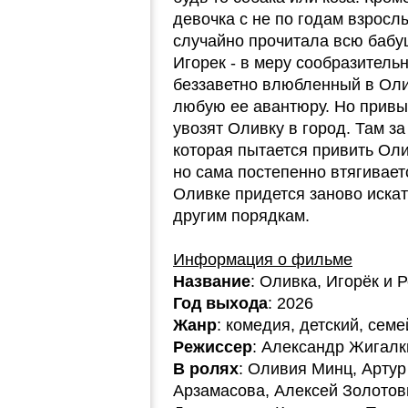
девочка с не по годам взросл
случайно прочитала всю бабу
Игорек - в меру сообразитель
беззаветно влюбленный в Оли
любую ее авантюру. Но привы
увозят Оливку в город. Там з
которая пытается привить Оли
но сама постепенно втягивает
Оливке придется заново искат
другим порядкам.
Информация о фильме
Название
: Оливка, Игорёк и 
Год выхода
: 2026
Жанр
: комедия, детский, сем
Режиссер
: Александр Жигалк
В ролях
: Оливия Минц, Артур
Арзамасова, Алексей Золотов