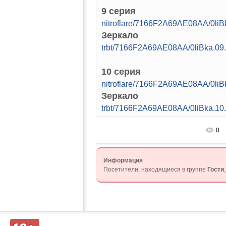
9 серия
nitroflare/7166F2A69AE08AA/0l
Зеркало
trbt/7166F2A69AE08AA/0liBka.
10 серия
nitroflare/7166F2A69AE08AA/0l
Зеркало
trbt/7166F2A69AE08AA/0liBka.
0
Информация
Посетители, находящиеся в группе
Гости
Д