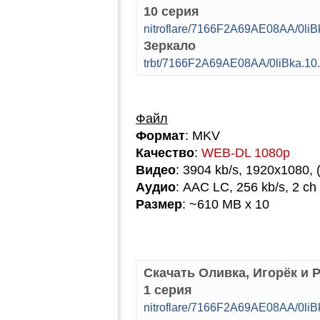
10 серия
nitroflare/7166F2A69AE08AA/0l
Зеркало
trbt/7166F2A69AE08AA/0liBka.1
Файл
Формат
: MKV
Качество
:
WEB-DL 1080p
Видео
: 3904 kb/s, 1920x1080, 
Аудио
: AAC LC, 256 kb/s, 2 ch
Размер
: ~610 MB x 10
Скачать Оливка, Игорёк и Р
1 серия
nitroflare/7166F2A69AE08AA/0l