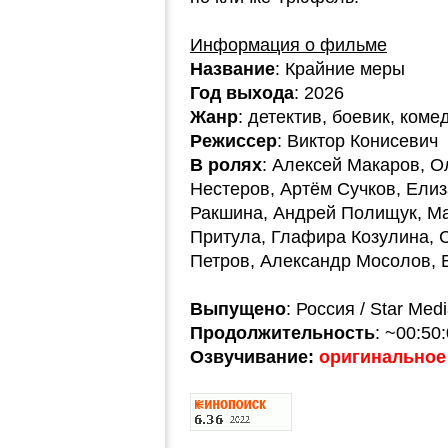
Информация о фильме
Название
: Крайние меры
Год выхода
: 2026
Жанр
: детектив, боевик, коме
Режиссер
: Виктор Конисевич
В ролях
: Алексей Макаров, О
Нестеров, Артём Сучков, Ели
Ракшина, Андрей Полищук, М
Притула, Глафира Козулина, 
Петров, Александр Мосолов, 
Выпущено
: Россия / Star Med
Продолжительность
: ~00:50
Озвучивание:
оригинальное 