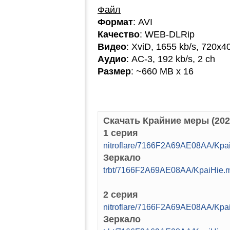
Файл
Формат
: AVI
Качество
: WEB-DLRip
Видео
: XviD, 1655 kb/s, 720x4
Аудио
: AC-3, 192 kb/s, 2 ch
Размер
: ~660 MB x 16
Скачать Крайние меры (20
1 серия
nitroflare/7166F2A69AE08AA/Kpa
Зеркало
trbt/7166F2A69AE08AA/KpaiHie.
2 серия
nitroflare/7166F2A69AE08AA/Kpa
Зеркало