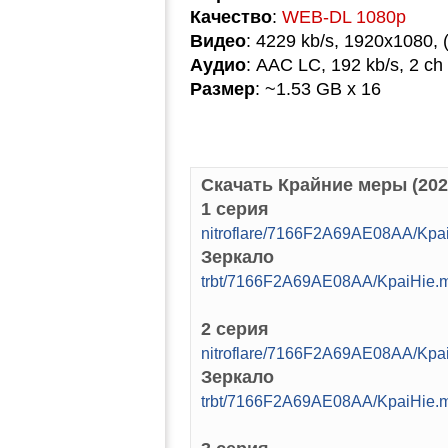
Качество
:
WEB-DL 1080p
Видео
: 4229 kb/s, 1920x1080, 
Аудио
: AAC LC, 192 kb/s, 2 ch
Размер
: ~1.53 GB x 16
Скачать Крайние меры (202
1 серия
nitroflare/7166F2A69AE08AA/Kp
Зеркало
trbt/7166F2A69AE08AA/KpaiHie
2 серия
nitroflare/7166F2A69AE08AA/Kp
Зеркало
trbt/7166F2A69AE08AA/KpaiHie