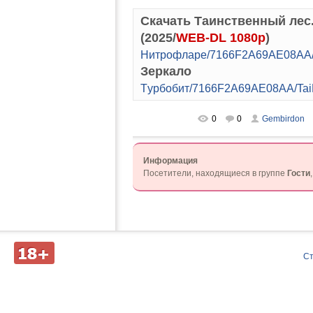
Скачать Таинственный лес. 
(2025/
WEB-DL 1080p
)
Hитpoфлape/7166F2A69AE08AA/
Зеркало
Tуpбoбит/7166F2A69AE08AA/Tai
0
0
Gembirdon
Информация
Посетители, находящиеся в группе
Гости
Д
С