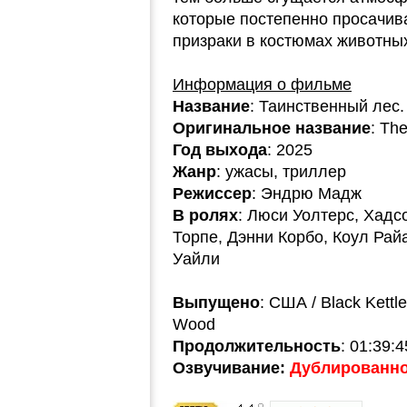
которые постепенно просачива
призраки в костюмах животных
Информация о фильме
Название
: Таинственный лес
Оригинальное название
: The
Год выхода
: 2025
Жанр
: ужасы, триллер
Режиссер
: Эндрю Мадж
В ролях
: Люси Уолтерс, Хадс
Торпе, Дэнни Корбо, Коул Рай
Уайли
Выпущено
: США / Black Kettl
Wood
Продолжительность
: 01:39:4
Озвучивание:
Дублированно