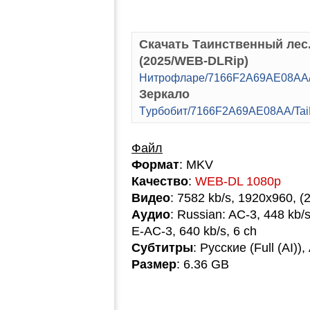
Скачать Таинственный лес. 
(2025/WEB-DLRip)
Hитpoфлape/7166F2A69AE08AA/T
Зеркало
Tуpбoбит/7166F2A69AE08AA/Tai
Файл
Формат
: MKV
Качество
:
WEB-DL 1080p
Видео
: 7582 kb/s, 1920x960, (
Аудио
: Russian: AC-3, 448 kb/s
E-AC-3, 640 kb/s, 6 ch
Субтитры
: Русские (Full (AI))
Размер
: 6.36 GB