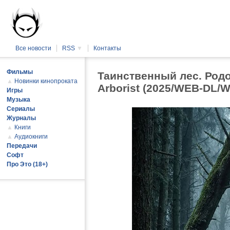
Все новости
RSS
▼
Контакты
Фильмы
Таинственный лес. Родо
▲
Новинки кинопроката
Arborist (2025/WEB-DL/
Игры
Музыка
Сериалы
Журналы
▲
Книги
▲
Аудиокниги
Передачи
Софт
Про Это (18+)