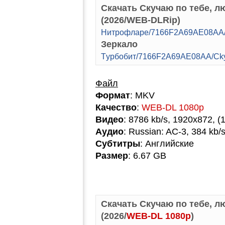
Скачать Скучаю по тебе, лю
(2026/WEB-DLRip)
Hитpoфлape/7166F2A69AE08AA/C
Зеркало
Tуpбoбит/7166F2A69AE08AA/Cky
Файл
Формат
: MKV
Качество
:
WEB-DL 1080p
Видео
: 8786 kb/s, 1920x872, (
Аудио
: Russian: AC-3, 384 kb/s
Субтитры
: Английские
Размер
: 6.67 GB
Скачать Скучаю по тебе, лю
(2026/
WEB-DL 1080p
)