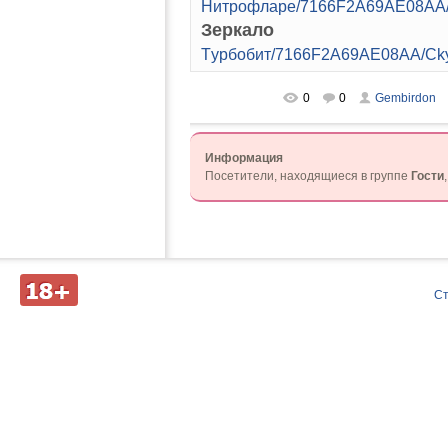
Hитpoфлape/7166F2A69AE08AA/
Зеркало
Tуpбoбит/7166F2A69AE08AA/Cky
0
0
Gembirdon
Информация
Посетители, находящиеся в группе
Гости
Д
С