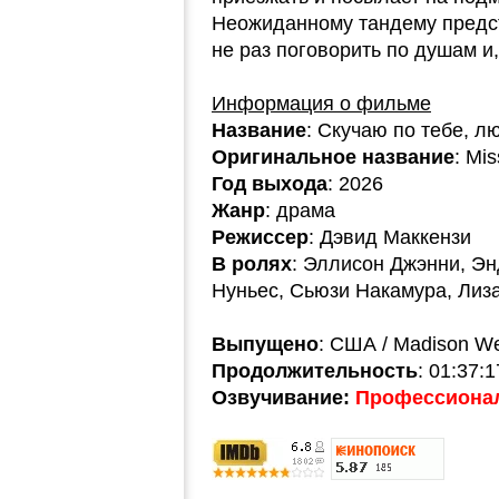
Неожиданному тандему предсто
не раз поговорить по душам и
Информация о фильме
Название
: Скучаю по тебе, л
Оригинальное название
: Mi
Год выхода
: 2026
Жанр
: драма
Режиссер
: Дэвид Маккензи
В ролях
: Эллисон Джэнни, Эн
Нуньес, Сьюзи Накамура, Лиз
Выпущено
: США / Madison W
Продолжительность
: 01:37:1
Озвучивание:
Профессионал