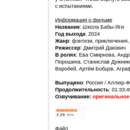
с испытаниями.
Информация о фильме
Название
: Школа Бабы-Яги
Год выхода
: 2024
Жанр
: фэнтези, приключения
Режиссер
: Дмитрий Дакович
В ролях
: Ева Смирнова, Анд
Порошина, Станислав Дужнико
Воробей, Артём Бобцов, Агра
Выпущено
: Россия / Аллюр-
Продолжительность
: 01:33:4
Озвучивание:
оригинальное 
Файл