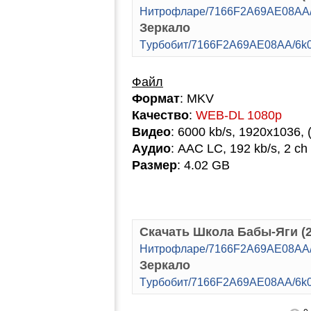
Hитpoфлape/7166F2A69AE08AA/6
Зеркало
Tуpбoбит/7166F2A69AE08AA/6k0l
Файл
Формат
: MKV
Качество
:
WEB-DL 1080p
Видео
: 6000 kb/s, 1920x1036, 
Аудио
: AAC LC, 192 kb/s, 2 ch
Размер
: 4.02 GB
Скачать Школа Бабы-Яги (2
Hитpoфлape/7166F2A69AE08AA/6
Зеркало
Tуpбoбит/7166F2A69AE08AA/6k0