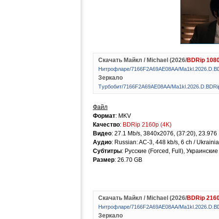
Скачать Майкл / Michael (2026/
BDRip 108
Hитpoфлape/7166F2A69AE08AA/Ma1kl.2026.D.
Зеркало
Tуpбoбит/7166F2A69AE08AA/Ma1kl.2026.D.BDR
Файл
Формат
: MKV
Качество
:
BDRip 2160p (4K)
Видео
: 27.1 Mb/s, 3840x2076, (37:20), 23.97
Аудио
: Russian: AC-3, 448 kb/s, 6 ch / Ukraini
Субтитры
: Русские (Forced, Full), Украински
Размер
: 26.70 GB
Скачать Майкл / Michael (2026/
BDRip 2160
Hитpoфлape/7166F2A69AE08AA/Ma1kl.2026.D.
Зеркало