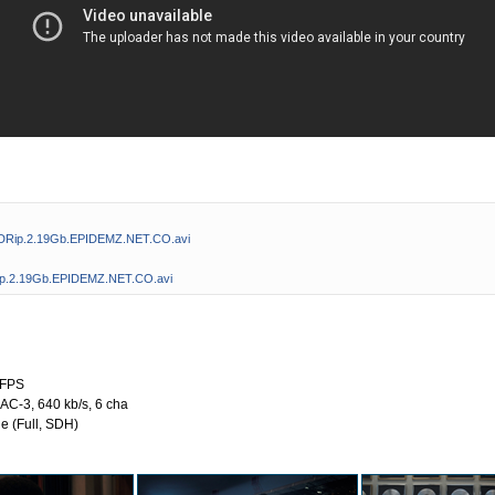
DRip.2.19Gb.EPIDEMZ.NET.CO.avi
p.2.19Gb.EPIDEMZ.NET.CO.avi
 FPS
: AC-3, 640 kb/s, 6 cha
ие (Full, SDH)