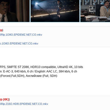
0p
)
BDRip.1O8O.EPIDEMZ.NET.CO.mkv
ip.1O8O.EPIDEMZ.NET.CO.mkv
6 FPS, SMPTE ST 2086, HDR10 compatible, UltraHD 4K, 10 bits
an: E-AC-3, 640 kb/s, 6 ch / English: AAC LC, 384 kb/s, 6 ch
е (Forced,Full,SDH), Английские (Full, SDH)
p (4K)
)
BDRip.216O.HDR.EPIDEMZ.NET.CO.mkv