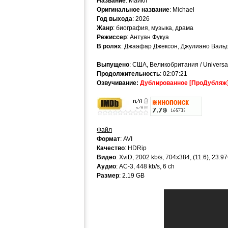
Название
: Майкл
Оригинальное название
: Michael
Год выхода
: 2026
Жанр
: биография, музыка, драма
Режиссер
: Антуан Фукуа
В ролях
: Джаафар Джексон, Джулиано Вальди
Выпущено
: США, Великобритания / Universal 
Продолжительность
: 02:07:21
Озвучивание:
Дублированное [ПроДубляж
Файл
Формат
: AVI
Качество
: HDRip
Видео
: XviD, 2002 kb/s, 704x384, (11:6), 23.9
Аудио
: AC-3, 448 kb/s, 6 ch
Размер
: 2.19 GB