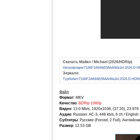
Скачать Майкл / Michael (2026/HDRip)
Hитpoфлape/7166F2A69AE08AA/Ma1kl.2026.D.H
Зеркало
Tуpбoбит/7166F2A69AE08AA/Ma1kl.2026.D.HDRi
Файл
Формат
: MKV
Качество
:
BDRip 1080p
Видео
: 13.0 Mb/s, 1920x1036, (37:20), 23.976
Аудио
: Russian: AC-3, 448 kb/s, 6 ch / English
Субтитры
: Русские (Forced, 2 Full), Английск
Размер
: 12.53 GB