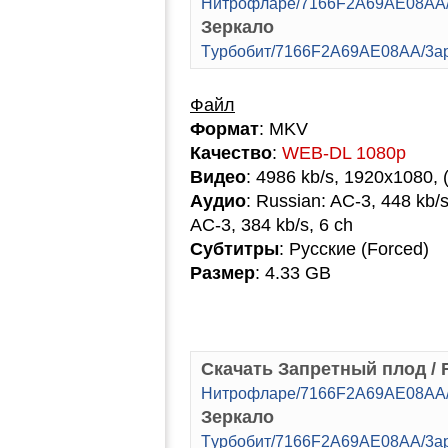
Hитpoфлape/7166F2A69AE08AA/3
Зеркало
Tуpбoбит/7166F2A69AE08AA/3apr
Файл
Формат
: MKV
Качество
:
WEB-DL 1080p
Видео
: 4986 kb/s, 1920x1080, 
Аудио
: Russian: AC-3, 448 kb/s
AC-3, 384 kb/s, 6 ch
Субтитры
: Русские (Forced)
Размер
: 4.33 GB
Скачать Запретный плод / Fo
Hитpoфлape/7166F2A69AE08AA/3
Зеркало
Tуpбoбит/7166F2A69AE08AA/3ap