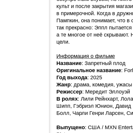
культ и после закрытия магаз
в примерочной. Когда в друж
Пампкин, она понимает, что в
так прекрасно: Эппл пытается
а те многое от неё скрывают.
цели.
Информация о фильме
Название
: Запретный плод
Оригинальное название
: For
Год выхода
: 2025
Жанр
: драма, комедия, ужасы
Режиссер
: Мередит Эллоуэй
В ролях
: Лили Рейнхарт, Лол
Шипп, Гэбриэл Юнион, Давид 
Болл, Чарли Генри Ларсен, С
Выпущено
: США / MXN Entert