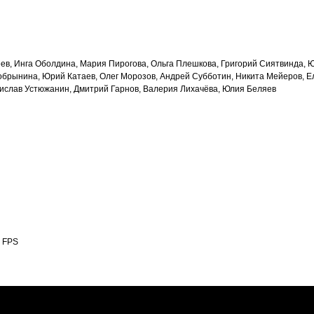
ев, Инга Оболдина, Мария Пирогова, Ольга Плешкова, Григорий Сиятвинда, Ю
Добрынина, Юрий Катаев, Олег Морозов, Андрей Субботин, Никита Мейеров, Е
нислав Устюжанин, Дмитрий Гарнов, Валерия Лихачёва, Юлия Беляев
0 FPS