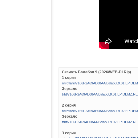
Скачать Балабол 9 (2026/WEB-DLRip)
1 серия
nitroflare/7166F2A69AE08AA/Balab0l.9.01.EPIDE
Зеркало
trbt/7166F2A69AE08AA/Balab0l.9.01.EPIDEMZ.NE
2 серия
nitroflare/7166F2A69AE08AA/Balab0l.9.02.EPIDE
Зеркало
trbt/7166F2A69AE08AA/Balab0l.9.02.EPIDEMZ.NE
3 серия