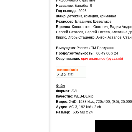
Информация о фильме
Название
: Балабол 9
Год выхода
: 2026
Жанр
: детектив, комедия, криминал
Режиссер
: Владимир Шевельков
В ролях
: Константин Юшкевич, Вадим Андре
Сергей Баталов, Сергей Евсеев, Алевтина 
Кирис, Игорь Стаценко, Антон Астапов, Ста
Выпущено
: Россия / ТМ Продакшн
Продолжительность
: ~00:49:00 х 24
Озвучивание:
оригинальное (русский)
Файл
Формат
: AVI
Качество
: WEB-DLRip
Видео
: XviD, 1588 kb/s, 720x400, (9:5), 25.00
Аудио
: AC-3, 192 kb/s, 2 ch
Размер
: ~635 MB x 24