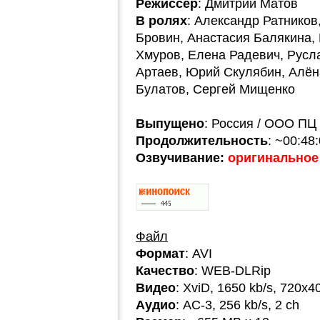
Режиссер
: Дмитрий Матов
В ролях
: Александр Ратников
Бровин, Анастасия Балякина,
Хмуров, Елена Радевич, Русл
Артаев, Юрий Скулябин, Алён
Булатов, Сергей Мищенко
Выпущено
: Россия / ООО ПЦ
Продолжительность
: ~00:48
Озвучивание:
оригинальное 
Файл
Формат
: AVI
Качество
: WEB-DLRip
Видео
: XviD, 1650 kb/s, 720x4
Аудио
: AC-3, 256 kb/s, 2 ch