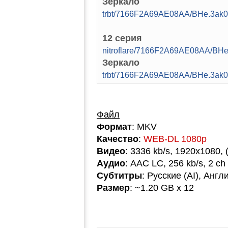
Зеркало
trbt/7166F2A69AE08AA/BHe.3ak
12 серия
nitroflare/7166F2A69AE08AA/BH
Зеркало
trbt/7166F2A69AE08AA/BHe.3ak
Файл
Формат
: MKV
Качество
:
WEB-DL 1080p
Видео
: 3336 kb/s, 1920x1080, 
Аудио
: AAC LC, 256 kb/s, 2 ch
Субтитры
: Русские (AI), Анг
Размер
: ~1.20 GB x 12