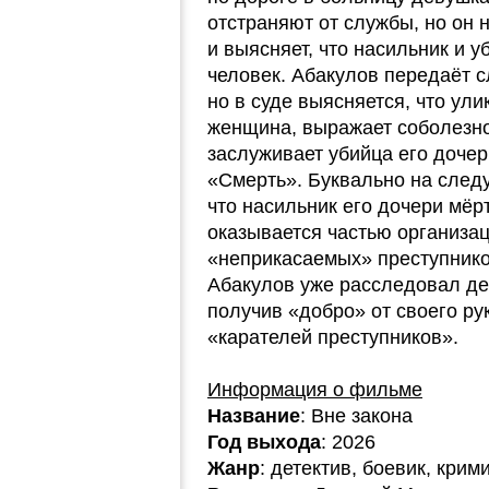
отстраняют от службы, но он 
и выясняет, что насильник и 
человек. Абакулов передаёт 
но в суде выясняется, что ул
женщина, выражает соболезно
заслуживает убийца его дочер
«Смерть». Буквально на след
что насильник его дочери мё
оказывается частью организац
«неприкасаемых» преступнико
Абакулов уже расследовал дея
получив «добро» от своего ру
«карателей преступников».
Информация о фильме
Название
: Вне закона
Год выхода
: 2026
Жанр
: детектив, боевик, крим