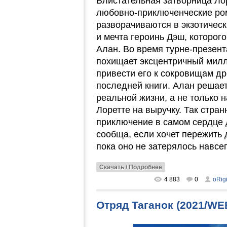
Блистательная затворница Ло
любовно-приключенческие ро
разворачиваются в экзотически
и мечта героинь Дэш, которог
Алан. Во время турне-презент
похищает эксцентричный милл
привести его к сокровищам др
последней книги. Алан решает
реальной жизни, а не только н
Лоретте на выручку. Так стра
приключение в самом сердце 
сообща, если хочет пережить 
пока оно не затерялось навсег
Скачать / Подробнее
4 883
0
oRig
Отряд Таганок (2021/W