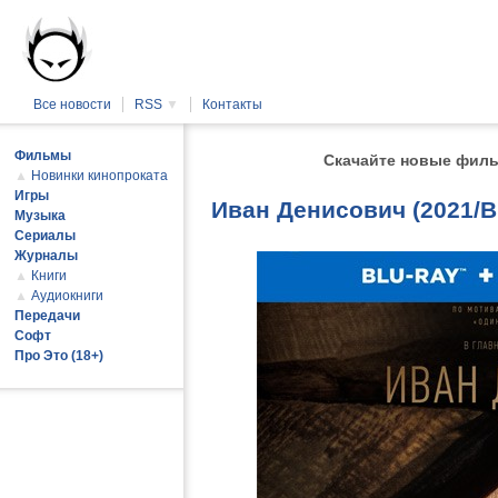
Все новости
RSS
▼
Контакты
Фильмы
Скачайте новые филь
▲
Новинки кинопроката
Игры
Иван Денисович (2021/B
Музыка
Сериалы
Журналы
▲
Книги
▲
Аудиокниги
Передачи
Софт
Про Это (18+)