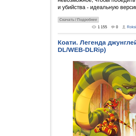
невозможное, чтобы победит
и убийства - идеальную верси
Скачать / Подробнее
1 155
0
Roks
Коати. Легенда джунглей
DL/WEB-DLRip)