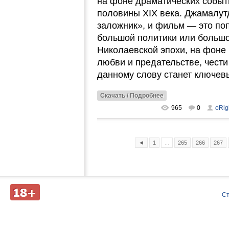
на фоне драматических событ
половины XIX века. Джамалут
заложник», и фильм — это поп
большой политики или большо
Николаевской эпохи, на фоне 
любви и предательстве, чести
данному слову станет ключев
Скачать / Подробнее
965
0
oRig
◄
1
...
265
266
267
Д
С