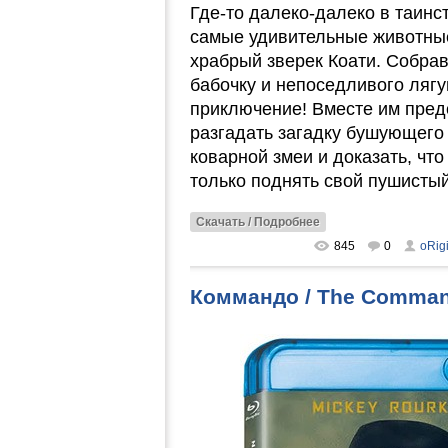
Где-то далеко-далеко в таин
самые удивительные животные
храбрый зверек Коати. Собрав
бабочку и непоседливого ляг
приключение! Вместе им пред
разгадать загадку бушующего 
коварной змеи и доказать, что
только поднять свой пушистый
Скачать / Подробнее
845
0
oRig
Коммандо / The Comman