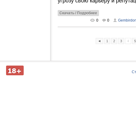
угрозу свою карьеру и репута
Скачать / Подробнее
0
0
Gembirdo
◄
1
2
3
4
5
Д
С