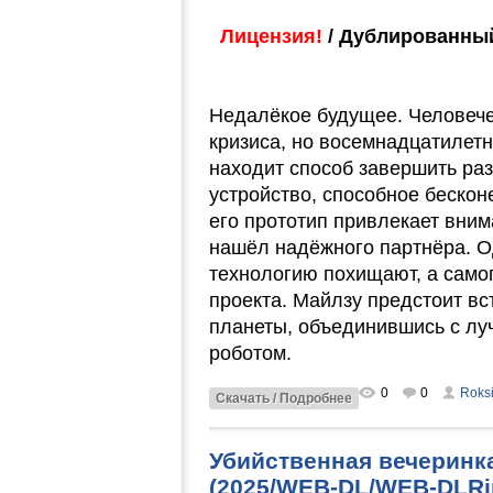
Лицензия!
/ Дублированный
Недалёкое будущее. Человечес
кризиса, но восемнадцатилет
находит способ завершить раз
устройство, способное бескон
его прототип привлекает вним
нашёл надёжного партнёра. О
технологию похищают, а само
проекта. Майлзу предстоит вс
планеты, объединившись с л
роботом.
0
0
Roks
Скачать / Подробнее
Убийственная вечеринка
(2025/WEB-DL/WEB-DLRi