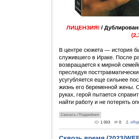
ЛИЦЕНЗИЯ!
/ Дублирован
(2
В центре сюжета — история б
служившего в Ираке. После р
возвращается к мирной семейн
преследуя посттравматически
усугубляется еще сильнее по
жизнь его беременной жены. 
руках, герой пытается справи
найти работу и не потерять оп
Скачать / Подробнее
1 003
0
oRig
Сквозь время (2023/WE