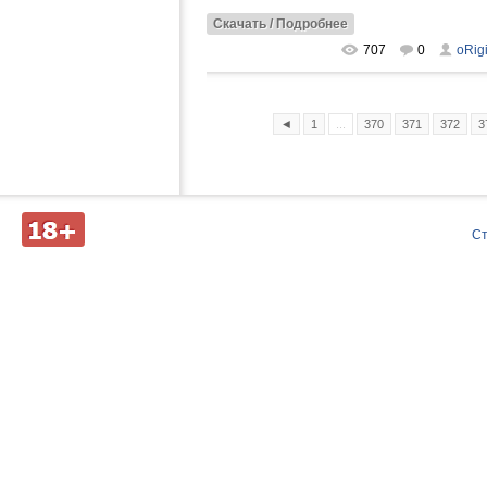
Скачать / Подробнее
707
0
oRig
◄
1
...
370
371
372
3
Д
С