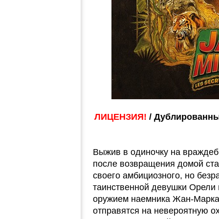
ЛИЦЕНЗИЯ!
/ Дублированны
Выжив в одиночку на враждеб
после возвращения домой ста
своего амбициозного, но безр
таинственной девушки Орели 
оружием наемника Жан-Марка
отправятся на невероятную о