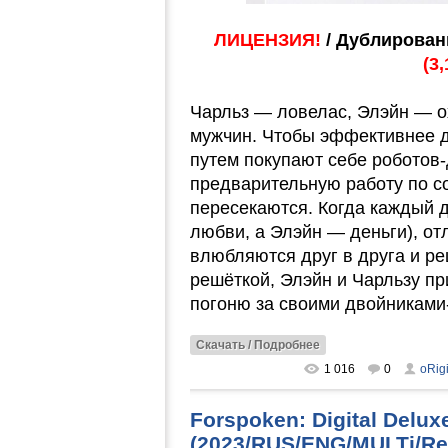
ЛИЦЕНЗИЯ!
/ Дублирован
(3
Чарльз — ловелас, Элэйн — о
мужчин. Чтобы эффективнее д
путем покупают себе роботов-
предварительную работу по с
пересекаются. Когда каждый 
любви, а Элэйн — деньги), от
влюбляются друг в друга и ре
решёткой, Элэйн и Чарльзу п
погоню за своими двойниками
Скачать / Подробнее
1 016
0
oRig
Forspoken: Digital Delux
(2023/RUS/ENG/MULTi/Re