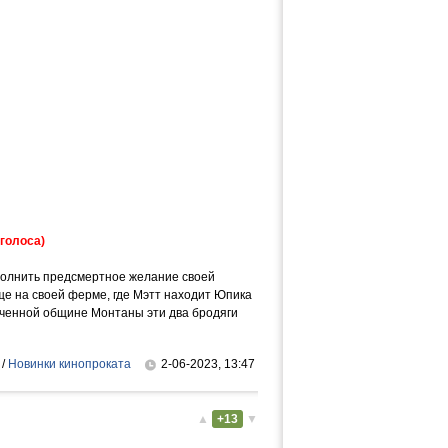
 голоса)
выполнить предсмертное желание своей
ище на своей ферме, где Мэтт находит Юпика
оченной общине Монтаны эти два бродяги
/
Новинки кинопроката
2-06-2023, 13:47
▲
+13
▼