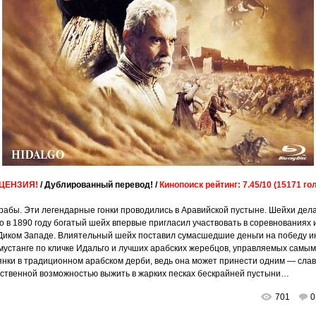
ЦЕНЗИЯ!
/ Дублированный перевод! /
Кинопоиск рейтинг: 7.45/10 (15171 го
 арабы. Эти легендарные гонки проводились в Аравийской пустыне. Шейхи дел
Но в 1890 году богатый шейх впервые пригласил участвовать в соревнованиях
 Диком Западе. Влиятельный шейх поставил сумасшедшие деньги на победу ин
мустанге по кличке Идальго и лучших арабских жеребцов, управляемых самы
янки в традиционном арабском дерби, ведь она может принести одним — слав
инственной возможностью выжить в жарких песках бескрайней пустыни…
701
0