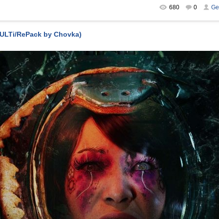
680
0
Ge
MULTi/RePack by Chovka)