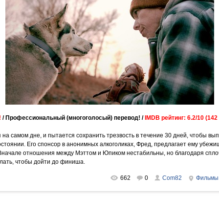
!
/ Профессиональный (многоголосый) перевод! /
IMDB рейтинг: 6.2/10 (142
я на самом дне, и пытается сохранить трезвость в течение 30 дней, чтобы 
состоянии. Его спонсор в анонимных алкоголиках, Фред, предлагает ему убеж
. Вначале отношения между Мэттом и Юпиком нестабильны, но благодаря спл
елать, чтобы дойти до финиша.
662
0
Com82
Фильмы
)