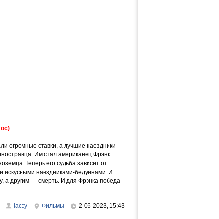
лос)
али огромные ставки, а лучшие наездники
 иностранца. Им стал американец Фрэнк
оземца. Теперь его судьба зависит от
ми искусными наездниками-бедуинами. И
у, а другим — смерть. И для Фрэнка победа
laccy
Фильмы
2-06-2023, 15:43