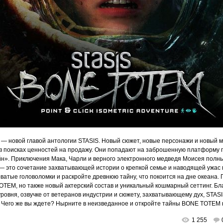
— новой главой антологии STASIS. Новый сюжет, новые персонажи и новый м
 в поисках ценностей на продажу. Они попадают на заброшенную платформу п
н». Приключения Мака, Чарли и верного электронного медведя Моисея пол
— это сочетание захватывающей истории о крепкой семье и наводящей ужас
атые головоломки и раскройте древнюю тайну, что покоится на дне океана. 
TEM, но также новый актерский состав и уникальный кошмарный сеттинг. Бл
уровня, озвучке от ветеранов индустрии и сюжету, захватывающему дух, ST
. Чего же вы ждете? Нырните в неизведанное и откройте тайны BONE TOTEM 
1 255