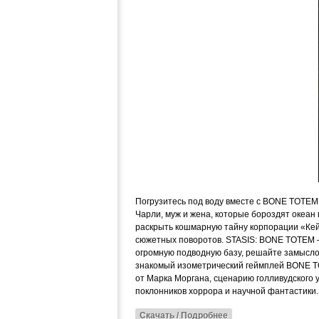
Погрузитесь под воду вместе с BONE TOTEM 
Чарли, муж и жена, которые бороздят океан
раскрыть кошмарную тайну корпорации «Кей
сюжетных поворотов. STASIS: BONE TOTEM 
огромную подводную базу, решайте замыслов
знакомый изометрический геймплей BONE TO
от Марка Моргана, сценарию голливудского 
поклонников хоррора и научной фантастики
Скачать / Подробнее