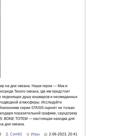
ир на дне океана. Наши герои — Мак и
осреди Тихого океана, где им предстоит
ны леденящих душу кошмаров и неожиданных
 подводной атмосферы. Исследуйте
Поклонники серии STASIS оценят не только
агодаря поразительной графике, саундтреку
ASIS: BONE TOTEM — настоящая находка для
на дне океана.
0
Com82
Игры
2-06-2023, 20:41