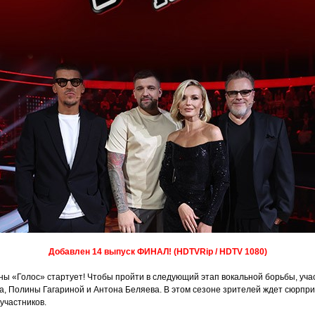
Добавлен 14 выпуск ФИНАЛ! (HDTVRip / HDTV 1080)
аны «Голос» стартует! Чтобы пройти в следующий этап вокальной борьбы, уча
, Полины Гагариной и Антона Беляева. В этом сезоне зрителей ждет сюрпри
 участников.