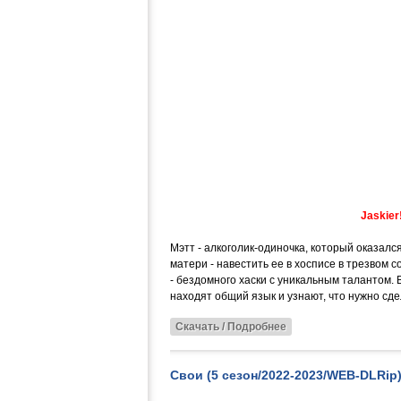
Jaskier
Мэтт - алкоголик-одиночка, который оказалс
матери - навестить ее в хосписе в трезвом 
- бездомного хаски с уникальным талантом
находят общий язык и узнают, что нужно сд
Скачать / Подробнее
Свои (5 сезон/2022-2023/WEB-DLRip