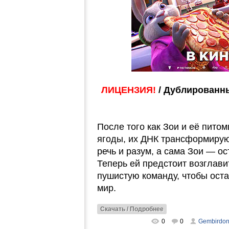
ЛИЦЕНЗИЯ!
/ Дублированны
После того как Зои и её пит
ягоды, их ДНК трансформиру
речь и разум, а сама Зои — ос
Теперь ей предстоит возглав
пушистую команду, чтобы ост
мир.
Скачать / Подробнее
0
0
Gembirdo