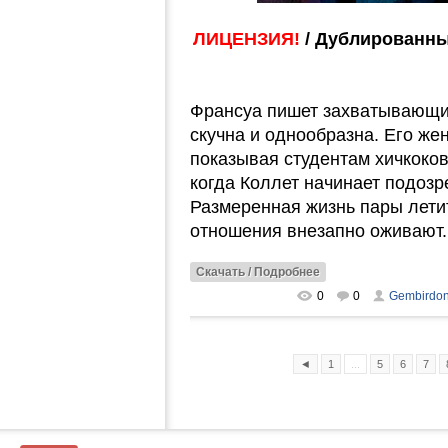
ЛИЦЕНЗИЯ!
/ Дублированны
Франсуа пишет захватывающие
скучна и однообразна. Его жен
показывая студентам хичкоков
когда Коллет начинает подозр
Размеренная жизнь пары лети
отношения внезапно оживают.
Скачать / Подробнее
0
0
Gembirdo
◄
1
...
5
6
7