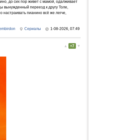
ино, до сих пор живет с мамой, одалживает
ды вынужденный переезд к другу Толе,
 настраивать пианино всё же легче,
embirdon
Сериалы
1-08-2026, 07:49
▲
+7
▼