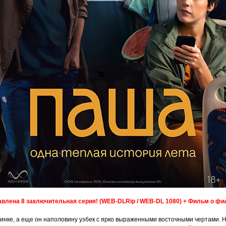
влена 8 заключительная серия! (WEB-DLRip / WEB-DL 1080) + Фильм о ф
инке, а еще он наполовину узбек с ярко выраженными восточными чертами. Н