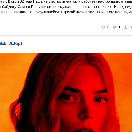
ону». В свои 32 года Паша не стал музыкантом и работает настройщиком пиан
ся бабушку. Самого Пашу ничего не смущает, он плывет по течению. Но однаж
апное знакомство с неудавшейся актрисой Женей заставляют его понять, что
0
0
G
WEB-DLRip)