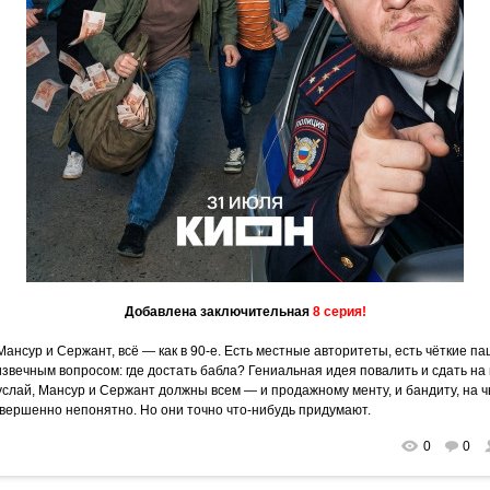
Добавлена заключительная
8 серия!
Мансур и Сержант, всё — как в 90-е. Есть местные авторитеты, есть чёткие па
 извечным вопросом: где достать бабла? Гениальная идея повалить и сдать 
лай, Мансур и Сержант должны всем — и продажному менту, и бандиту, на чью
совершенно непонятно. Но они точно что-нибудь придумают.
0
0