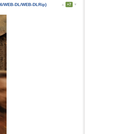
026/WEB-DL/WEB-DLRip)
▲
+7
▼