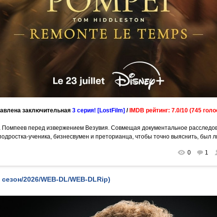
авлена заключительная
3 серия! [LostFilm]
/
IMDB рейтинг: 7.0/10 (745 голо
а Помпеев перед извержением Везувия. Совмещая документальное расследов
подростка-ученика, бизнесвумен и преторианца, чтобы точно выяснить, был л
0
1
(1 сезон/2026/WEB-DL/WEB-DLRip)