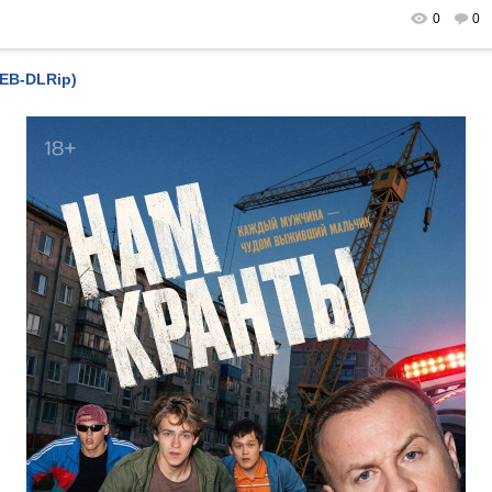
0
0
EB-DLRip)