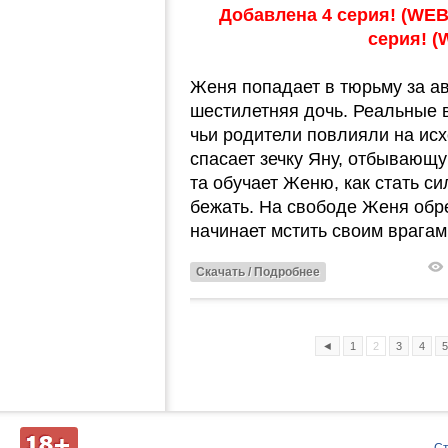
Добавлена 4 серия! (WEB-
серия! (
Женя попадает в тюрьму за ав
шестилетняя дочь. Реальные 
чьи родители повлияли на ис
спасает зечку Яну, отбывающу
та обучает Женю, как стать си
бежать. На свободе Женя обре
начинает мстить своим врагам
Скачать / Подробнее
◄
1
2
3
4
5
Д